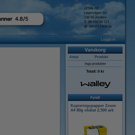
123ink AB
Lagervägen 5D
136 50 Jordbro
T
: 08-550 04 123
@
:
info@123ink.se
Logga in
Varukorg
Antal
Produkt
Inga produkter
Totalt:
0 kr
Fynd!
Kopieringspapper Zoom
A4 80g ohålat 2,500 ark