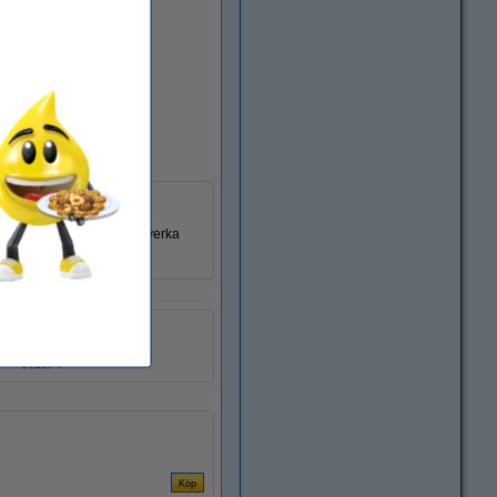
öjligheter: från att tillverka
250 x 50 cm (LxB)
27.2 g/m²
301674