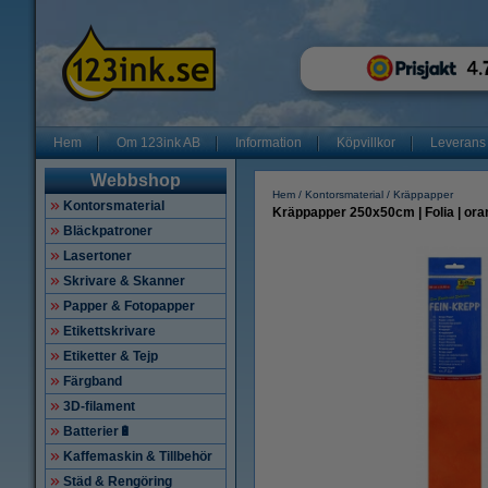
Hem
Om 123ink AB
Information
Köpvillkor
Leverans
Webbshop
Hem
Kontorsmaterial
Kräppapper
Kontorsmaterial
Kräppapper 250x50cm | Folia | ora
Bläckpatroner
Lasertoner
Skrivare & Skanner
Papper & Fotopapper
Etikettskrivare
Etiketter & Tejp
Färgband
3D-filament
Batterier🔋
Kaffemaskin & Tillbehör
Städ & Rengöring