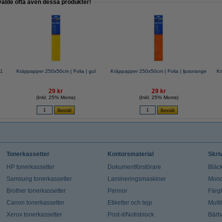
valde ofta även dessa produkter!
31
Kräppapper 250x50cm | Folia | gul
Kräppapper 250x50cm | Folia | ljusorange
Kr
29 kr
29 kr
(Inkl. 25% Moms)
(Inkl. 25% Moms)
Tonerkassetter
Kontorsmaterial
Skri
HP tonerkassetter
Dokumentförstörare
Bläck
Samsung tonerkassetter
Lamineringsmaskiner
Mono
Brother tonerkassetter
Pennor
Färg
Canon tonerkassetter
Etiketter och tejp
Multi
Xerox tonerkassetter
Post-it/Notisblock
Bärb