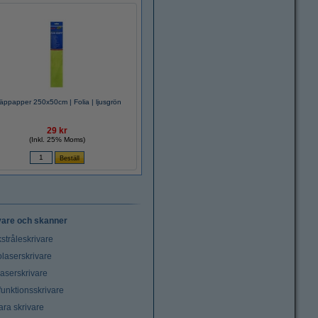
äppapper 250x50cm | Folia | ljusgrön
29 kr
(Inkl. 25% Moms)
vare och skanner
stråleskrivare
laserskrivare
laserskrivare
funktionsskrivare
ara skrivare