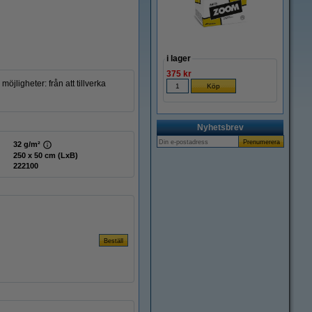
i lager
375 kr
ligheter: från att tillverka
Nyhetsbrev
32 g/m²
250 x 50 cm (LxB)
222100