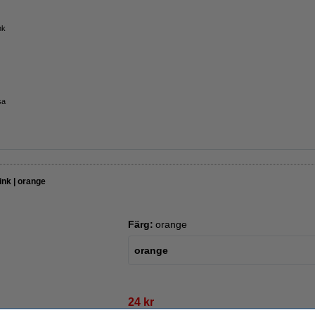
nk
sa
nk | orange
Färg:
orange
orange
24 kr
19,20 kr Exkl. 25% Moms