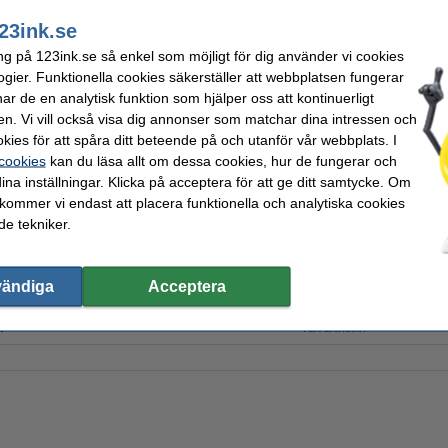
23ink.se
i lager
ng på 123ink.se så enkel som möjligt för dig använder vi cookies
Beställ nu så skickar vi på måndag!
ogier. Funktionella cookies säkerställer att webbplatsen fungerar
r de en analytisk funktion som hjälper oss att kontinuerligt
Beställ
en. Vi vill också visa dig annonser som matchar dina intressen och
kies för att spåra ditt beteende på och utanför vår webbplats. I
 cookies
kan du läsa allt om dessa cookies, hur de fungerar och
ina inställningar. Klicka på acceptera för att ge ditt samtycke. Om
rket 123ink.
 kommer vi endast att placera funktionella och analytiska cookies
år det att göra de snyggaste dekorationerna själv. Kräppat papper erbjuder många m
e tekniker.
a blommor, rosetter eller en krans.
vändiga
Acceptera
papper
Mått:
e
Pappersvikt:
k
Vårt artikelnr: