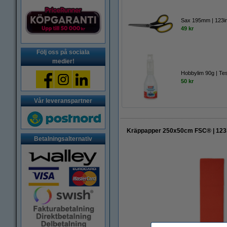
Sax 195mm | 123i
49 kr
Följ oss på sociala
medier!
Hobbylim 90g | Te
50 kr
Vår leveranspartner
Kräppapper 250x50cm FSC® | 123i
Betalningsalternativ