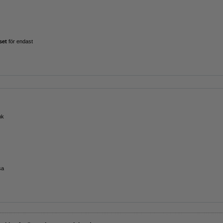
set
för endast
nk
sa