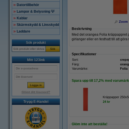
Datortillbehör
Lampor & Belysning 💡
Kablar
Zoom
Skärmskydd & Linsskydd
Beskrivning
Laddare
Med det orangea Folia kräppappret gå
girlanger eller en festhatt till att gör
Sök produkt
Sök
Specifikationer
Mitt 123ink
Sort:
crepe
Färg:
orang
Varumärke:
Folia
Spara upp till
17,2%
med varumärke
Glömt ditt lösenord?
Kräppapper 250x5
Trygg E-Handel
24 kr
Glöm inte att beställa!