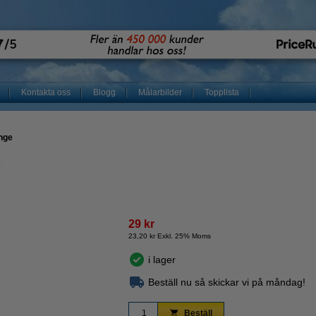
Kontakta oss
Blogg
Målarbilder
Topplista
nge
29 kr
23,20 kr Exkl. 25% Moms
i lager
Beställ nu så skickar vi på måndag!
Beställ