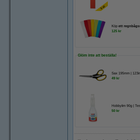
Köp
ett regnbågs
125 kr
Glöm inte att beställa!
Sax 195mm | 123i
49 kr
Hobbylim 90g | Te
50 kr