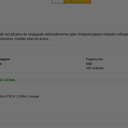
r det att göra de snyggaste dekorationerna själv. Kräppat papper erbjuder många möj
a blommor, rosetter eller en krans.
papper
Pappersvikt:
e
Mått:
Vårt artikelnr:
t 123ink.
0cm FSC® | 123ink | orange